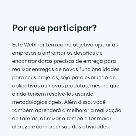
Telco Networks
Por que participar?
3D & Mixed Reality
Este Webinar tem como objetivo ajudar as
empresas a enfrentar os desafios de
encontrar datas precisas de entrega para
Reply Model Factory
realizar entregas de novas funcionalidades
Read more
para seus projetos, seja para evolução de
aplicativos ou novos produtos, mesmo que
ainda tentem resolvê-los usando
metodologias ágeis. Além disso, você
também aprenderá a melhorar a realização
Industries
de tarefas, otimizar o tempo e ter maior
clareza e compreensão das atividades.
Industries