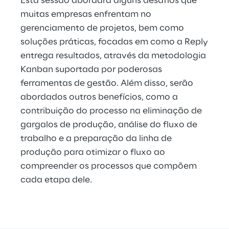
Esta sessão abordará alguns desafios que
Hybrid Work
muitas empresas enfrentam no
gerenciamento de projetos, bem como
Internet of Things
soluções práticas, focadas em como a Reply
Metaverse
entrega resultados, através da metodologia
Kanban suportada por poderosas
Prebuilt AI Apps
ferramentas de gestão. Além disso, serão
abordados outros benefícios, como a
Quality Engineering
contribuição do processo na eliminação de
gargalos de produção, análise do fluxo de
Quantum Computing
trabalho e a preparação da linha de
Robotics & Autonomous Things
produção para otimizar o fluxo ao
compreender os processos que compõem
Social Media
cada etapa dele.
Strategy and Business Model Transformation
Supply Chain Management