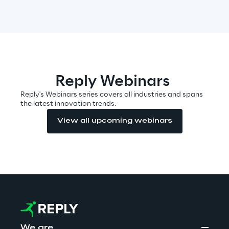
Automotive & Manufacturing
Energy & Utilities
Reply Webinars
Financial Services
Reply's Webinars series covers all industries and spans
the latest innovation trends.
Logistics
View all upcoming webinars
Retail & Consumer Products
Telco & Media
We are