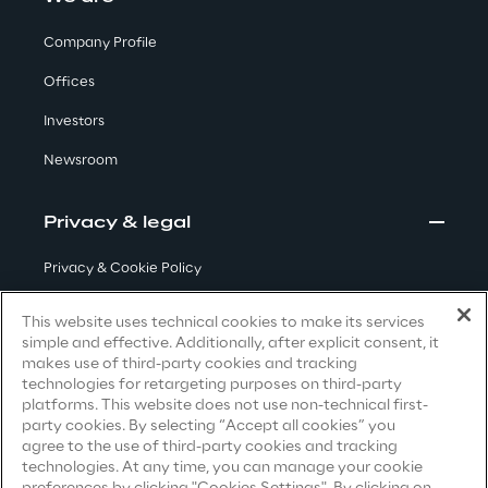
Visionaries for the sixth time in
Company Profile
the Gartner® Magic Quadrant™
for WMS
Offices
Read more
Investors
Newsroom
>
Privacy & legal
Insights & Labs
Privacy & Cookie Policy
Terms & Conditions
This website uses technical cookies to make its services
Insights & Labs
simple and effective. Additionally, after explicit consent, it
Privacy Notice
(Candidate)
makes use of third-party cookies and tracking
technologies for retargeting purposes on third-party
Privacy Notice
(Client)
platforms. This website does not use non-technical first-
Labs
party cookies. By selecting “Accept all cookies” you
Privacy Notice
(Supplier)
agree to the use of third-party cookies and tracking
Privacy Notice
(Marketing)
technologies. At any time, you can manage your cookie
Area 360