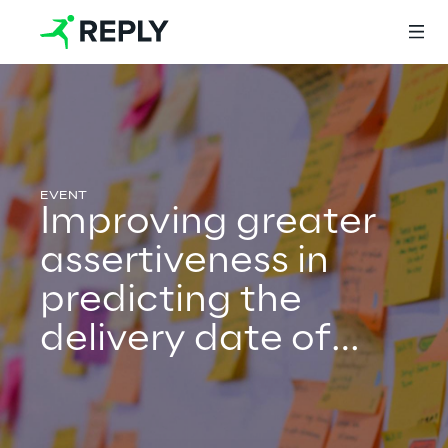
Login
Improving greater
Services
assertiveness in
predicting the
Services
delivery date of
your projects in a
Artificial Intelligence
sustainable way
AI-powered Software Engineering