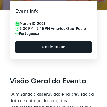
Cloud Computing
Event Info
CX & Digital Commerce
March 10, 2021
Cybersecurity
5:00 PM
-
5:45 PM
America/Sao_Paulo
Portuguese
Data World
Get in touch
Design
Digital Assets
Digital Experience
Visão Geral do Evento
Gaming
Otimizando a assertividade na previsão da
Governance, Risk and Compliance
data de entrega dos projetos