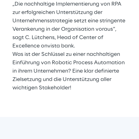
Hybrid Work
„Die nachhaltige Implementierung von RPA
zur erfolgreichen Unterstützung der
Internet of Things
Unternehmensstrategie setzt eine stringente
Verankerung in der Organisation voraus“,
Metaverse
sagt C. Lütchens, Head of Center of
Excellence onvista bank.
Prebuilt AI Apps
Was ist der Schlüssel zu einer nachhaltigen
Quality Engineering
Einführung von Robotic Process Automation
in ihrem Unternehmen? Eine klar definierte
Quantum Computing
Zielsetzung und die Unterstützung aller
wichtigen Stakeholder!
Robotics & Autonomous Things
Social Media
Strategy and Business Model Transformation
Supply Chain Management