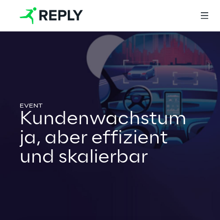
Login
Services
Kundenwachstum
ja, aber effizient
Services
und skalierbar
Artificial Intelligence
AI-powered Software Engineering