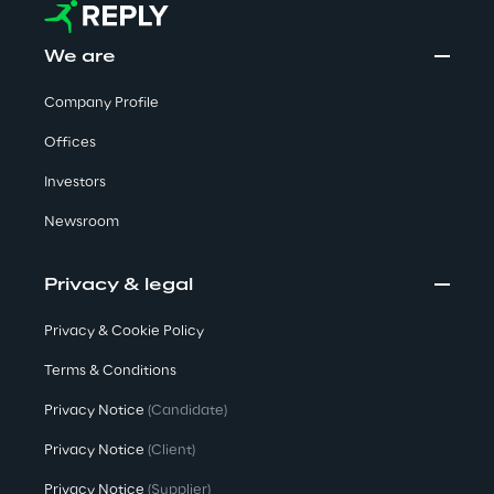
Area42
We are
Area Phi
Company Profile
Offices
Cyber Security Lab
Investors
Newsroom
Immersive Experience Lab
IoT Validation Lab
Privacy & legal
Privacy & Cookie Policy
Test Automation Center
Terms & Conditions
Privacy Notice
(Candidate)
Challenges
Privacy Notice
(Client)
Privacy Notice
(Supplier)