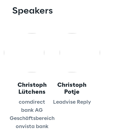
Speakers
Automotive & Manufacturing
Energy & Utilities
Financial Services
Logistics
Christoph
Christoph
Retail & Consumer Products
Lütchens
Potje
comdirect
Leadvise Reply
Telco & Media
bank AG
Geschäftsbereich
onvista bank