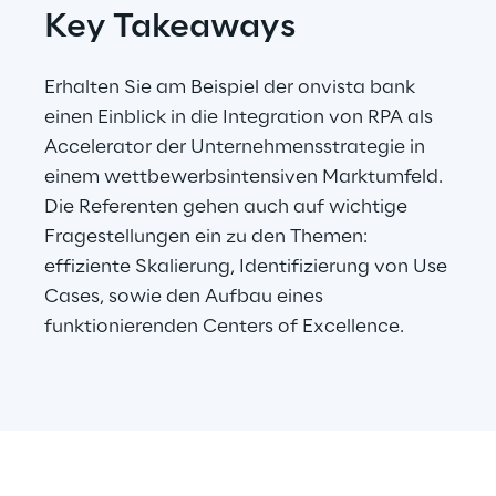
Key Takeaways
Telco Networks
Erhalten Sie am Beispiel der onvista bank
3D & Mixed Reality
einen Einblick in die Integration von RPA als
Accelerator der Unternehmensstrategie in
einem wettbewerbsintensiven Marktumfeld.
Die Referenten gehen auch auf wichtige
Reply Model Factory
Fragestellungen ein zu den Themen:
effiziente Skalierung, Identifizierung von Use
Read more
Cases, sowie den Aufbau eines
funktionierenden Centers of Excellence.
Industries
Industries