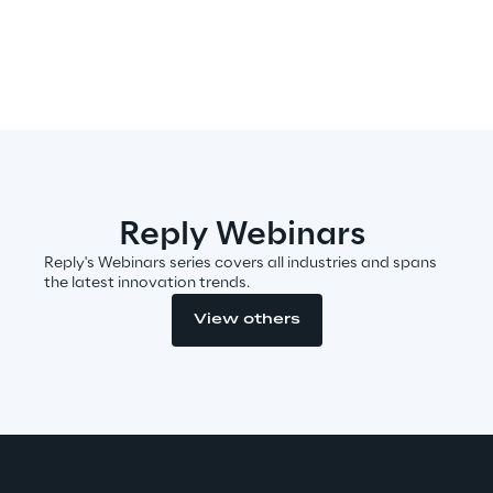
Visionaries for the sixth time in
the Gartner® Magic Quadrant™
for WMS
Read more
>
Reply Webinars
Insights & Labs
Reply's Webinars series covers all industries and spans
the latest innovation trends.
View others
Insights & Labs
Labs
Area 360